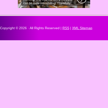
can be quite intimidating! Thankfully...
Copyright ©
2026 · All Rights Reserved |
RSS
|
XML Sitemap