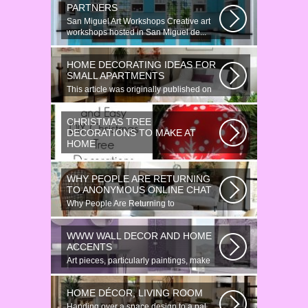
PARTNERS
San Miguel Art Workshops Creative art
workshops hosted in San Miguel de...
HOME DECORATING IDEAS FOR
SMALL APARTMENTS
This article was originally published on
June 18, 2014. Revamping a smallish...
CHRISTMAS TREE
DECORATIONS TO MAKE AT
HOME
Would youn t love homemade Christmas
ornaments? These 17 festive some
WHY PEOPLE ARE RETURNING
ideas...
TO ANONYMOUS ONLINE CHAT
Why People Are Returning to
Anonymous Online Chat In recent years,
there...
WWW WALL DECOR AND HOME
ACCENTS
Art pieces, particularly paintings, make
great wall surface decor pieces...
HOME DÉCOR, LIVING ROOM
Handing over a space design to a pal