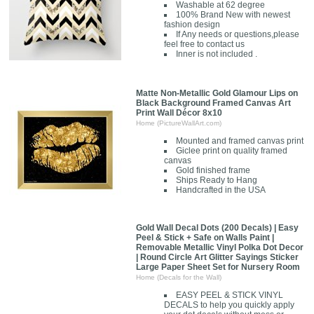
Washable at 62 degree
100% Brand New with newest
fashion design
If Any needs or questions,please
feel free to contact us
Inner is not included .
Matte Non-Metallic Gold Glamour Lips on
Black Background Framed Canvas Art
Print Wall Décor 8x10
Home (PictureWallArt.com)
Mounted and framed canvas print
Giclee print on quality framed
canvas
Gold finished frame
Ships Ready to Hang
Handcrafted in the USA
Gold Wall Decal Dots (200 Decals) | Easy
Peel & Stick + Safe on Walls Paint |
Removable Metallic Vinyl Polka Dot Decor
| Round Circle Art Glitter Sayings Sticker
Large Paper Sheet Set for Nursery Room
Home (Decals for the Wall)
EASY PEEL & STICK VINYL
DECALS to help you quickly apply