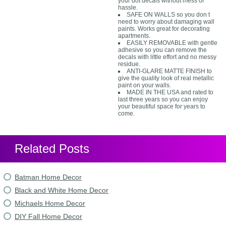
your dot decals without mess or
hassle.
SAFE ON WALLS so you don t
need to worry about damaging wall
paints. Works great for decorating
apartments.
EASILY REMOVABLE with gentle
adhesive so you can remove the
decals with little effort and no messy
residue.
ANTI-GLARE MATTE FINISH to
give the quality look of real metallic
paint on your walls.
MADE IN THE USA and rated to
last three years so you can enjoy
your beautiful space for years to
come.
Related Posts
Batman Home Decor
Black and White Home Decor
Michaels Home Decor
DIY Fall Home Decor