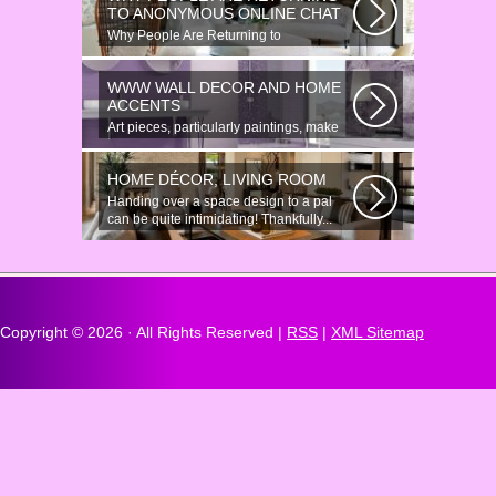
TO ANONYMOUS ONLINE CHAT
Why People Are Returning to
Anonymous Online Chat In recent years,
there...
WWW WALL DECOR AND HOME
ACCENTS
Art pieces, particularly paintings, make
great wall surface decor pieces...
HOME DÉCOR, LIVING ROOM
Handing over a space design to a pal
can be quite intimidating! Thankfully...
Copyright ©
2026 · All Rights Reserved |
RSS
|
XML Sitemap