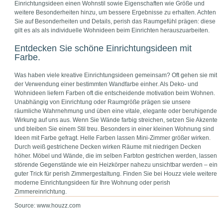
Einrichtungsideen einen Wohnstil sowie Eigenschaften wie Größe und
weitere Besonderheiten hinzu, um bessere Ergebnisse zu erhalten. Achten
Sie auf Besonderheiten und Details, perish das Raumgefühl prägen: diese
gilt es als als individuelle Wohnideen beim Einrichten herauszuarbeiten.
Entdecken Sie schöne Einrichtungsideen mit
Farbe.
Was haben viele kreative Einrichtungsideen gemeinsam? Oft gehen sie mit
der Verwendung einer bestimmten Wandfarbe einher. Als Deko- und
Wohnideen liefern Farben oft die entscheidende motivation beim Wohnen.
Unabhängig von Einrichtung oder Raumgröße prägen sie unsere
räumliche Wahrnehmung und üben eine vitale, elegante oder beruhigende
Wirkung auf uns aus. Wenn Sie Wände farbig streichen, setzen Sie Akzente
und bleiben Sie einem Stil treu. Besonders in einer kleinen Wohnung sind
Ideen mit Farbe gefragt. Helle Farben lassen Mini-Zimmer größer wirken.
Durch weiß gestrichene Decken wirken Räume mit niedrigen Decken
höher. Möbel und Wände, die im selben Farbton gestrichen werden, lassen
störende Gegenstände wie ein Heizkörper nahezu unsichtbar werden – ein
guter Trick für perish Zimmergestaltung. Finden Sie bei Houzz viele weitere
moderne Einrichtungsideen für Ihre Wohnung oder perish
Zimmereinrichtung.
Source: www.houzz.com